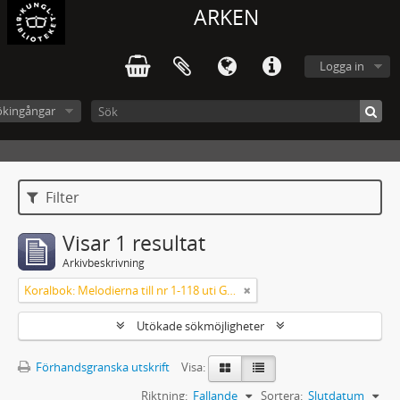
ARKEN
Logga in
ökingångar
Filter
Visar 1 resultat
Arkivbeskrivning
Koralbok: Melodierna till nr 1-118 uti Gamla Psalmboken, enstämmigt satta
Utökade sökmöjligheter
Förhandsgranska utskrift
Visa:
Riktning:
Fallande
Sortera:
Slutdatum