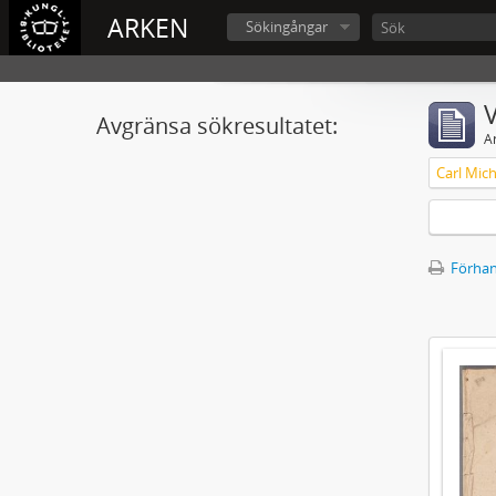
ARKEN
Sökingångar
V
Avgränsa sökresultatet:
A
Förhan