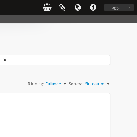
Logga in
r
Riktning:
Fallande
Sortera:
Slutdatum