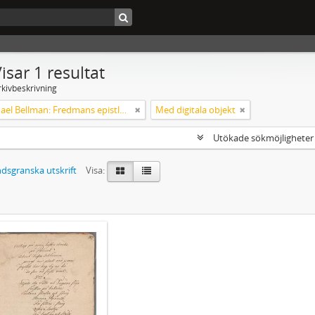
isar 1 resultat
rkivbeskrivning
Carl Michael Bellman: Fredmans epistlar och sånger m.fl. Bellman-texter
Med digitala objekt
Utökade sökmöjlighete
dsgranska utskrift
Visa: