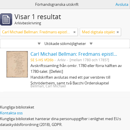
Förhandsgranska utskrift
Avsluta
Visar 1 resultat
Arkivbeskrivning
Carl Michael Bellman: Fredmans epistlar och sånger m.fl. Bellman-texter
Med digitala objekt
Utökade sökmöjligheter
Carl Michael Bellman: Fredmans epistlar och sånger m.fl. Bellman-texter
SE S-HS Vf26b
Arkiv
[mellan 1780 och 1785?]
Avskriftssamling från omkr. 1780 eller förra hälften av
1780-talet. [Defekt]
Handskriften avslutas med ett par versbrev till
Schröderheim, samt två Bacchi Ordenskapitel
Bellman, Carl Michael
Kungliga biblioteket
Kontakta oss
Kungliga biblioteket hanterar dina personuppgifter i enlighet med EU:s
dataskyddsförordning (2018), GDPR.