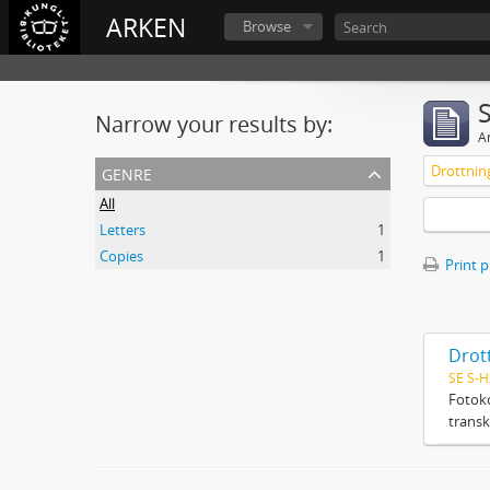
ARKEN
Browse
Narrow your results by:
Ar
genre
All
Letters
1
Copies
1
Print 
Drott
SE S-H
Fotoko
transk