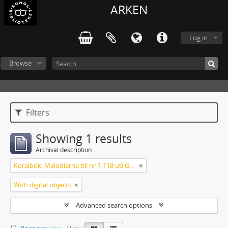
ARKEN
Log in
Browse
Filters
Showing 1 results
Archival description
Koralbok: Melodierna till nr 1-118 uti Gamla Psalmboken, enstämmigt satta
With digital objects
Advanced search options