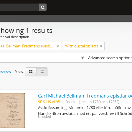
Showing 1 results
chival description
Carl Michael Bellman: Fredmans epistlar och sånger m.fl. Bellman-texter
With digital objects
Advanced search option
preview
View:
Carl Michael Bellman: Fredmans epistlar o
SE S-HS Vf26b
Fonds
[mellan 1780 och 1785?]
Avskriftssamling från omkr. 1780 eller förra hälften av 
Handskriften avslutas med ett par versbrev till Schr
Untitled