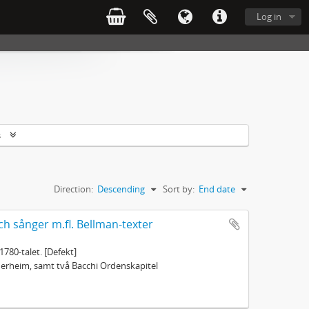
Log in
s
Direction:
Descending
Sort by:
End date
ch sånger m.fl. Bellman-texter
1780-talet. [Defekt]
öderheim, samt två Bacchi Ordenskapitel