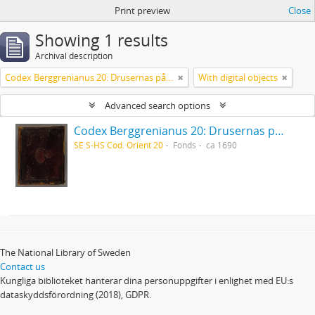
Print preview
Close
Showing 1 results
Archival description
Codex Berggrenianus 20: Drusernas på Libanon heliga bok
With digital objects
Advanced search options
Codex Berggrenianus 20: Drusernas på Libanon heliga bok
SE S-HS Cod. Orient 20
Fonds
ca 1690
The National Library of Sweden
Contact us
Kungliga biblioteket hanterar dina personuppgifter i enlighet med EU:s
dataskyddsförordning (2018), GDPR.