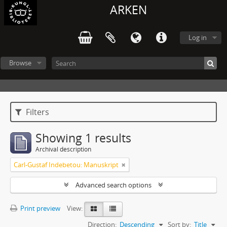
ARKEN
Log in
Browse
Filters
Showing 1 results
Archival description
Carl-Gustaf Indebetou: Manuskript
Advanced search options
Print preview
View:
Direction:
Descending
Sort by:
Title