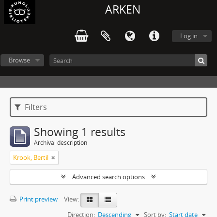
ARKEN
Log in
Browse
Filters
Showing 1 results
Archival description
Krook, Bertil
Advanced search options
Print preview
View:
Direction:
Descending
Sort by:
Start date