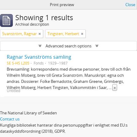
Print preview
Close
Showing 1 results
Archival description
Svanström, Ragnar
Tingsten, Herbert
Advanced search options
Ragnar Svanströms samling
SE S-HS L205
Fonds
1929--1987
Brevsamling: korrespondens med diverse personer, brev till och från
Vilhelm Moberg, brev till Greta Svanström. Manuskript: egna och
andras. Dossierer: Folke Bernadotte, Graham Greene, Grimbergs,
Vilhelm Moberg, Herbert Tingsten, Valkommittén i Saar,
...
»
Untitled
The National Library of Sweden
Contact us
Kungliga biblioteket hanterar dina personuppgifter i enlighet med EU:s
dataskyddsförordning (2018), GDPR.