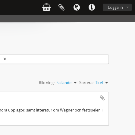
Logga in
r
Riktning:
Fallande
Sortera:
Titel
 andra upplagor, samt litteratur om Wagner och festspelen i