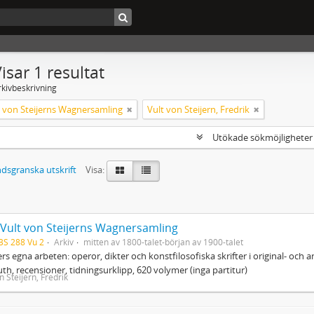
isar 1 resultat
rkivbeskrivning
lt von Steijerns Wagnersamling
Vult von Steijern, Fredrik
Utökade sökmöjlighete
dsgranska utskrift
Visa:
. Vult von Steijerns Wagnersamling
BS 288 Vu 2
Arkiv
mitten av 1800-talet-början av 1900-talet
s egna arbeten: operor, dikter och konstfilosofiska skrifter i original- och
th, recensioner, tidningsurklipp, 620 volymer (inga partitur)
n Steijern, Fredrik