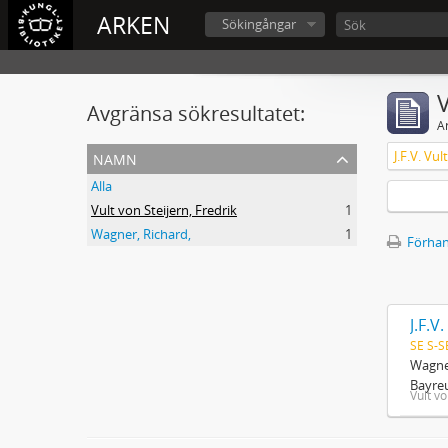
ARKEN
Sökingångar
V
Avgränsa sökresultatet:
A
namn
J.F.V. Vu
Alla
Vult von Steijern, Fredrik
1
Wagner, Richard,
1
Förhan
J.F.V
SE S-S
Wagner
Bayreu
Vult vo