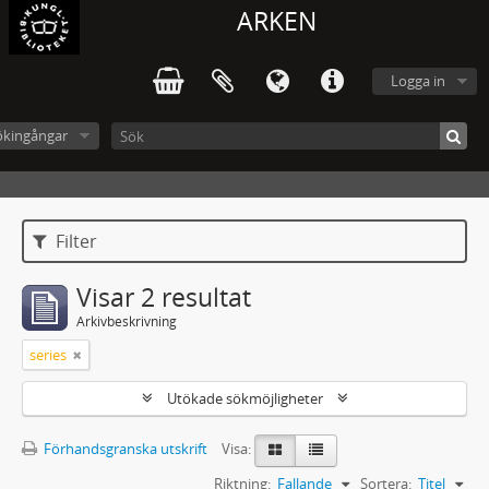
ARKEN
Logga in
ökingångar
Filter
Visar 2 resultat
Arkivbeskrivning
series
Utökade sökmöjligheter
Förhandsgranska utskrift
Visa:
Riktning:
Fallande
Sortera:
Titel