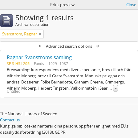
Print preview
Close
Showing 1 results
Archival description
Svanström, Ragnar
Advanced search options
Ragnar Svanströms samling
SE S-HS L205
Fonds
1929--1987
Brevsamling: korrespondens med diverse personer, brev till och från
Vilhelm Moberg, brev till Greta Svanström. Manuskript: egna och
andras. Dossierer: Folke Bernadotte, Graham Greene, Grimbergs,
Vilhelm Moberg, Herbert Tingsten, Valkommittén i Saar,
...
»
Untitled
The National Library of Sweden
Contact us
Kungliga biblioteket hanterar dina personuppgifter i enlighet med EU:s
dataskyddsförordning (2018), GDPR.