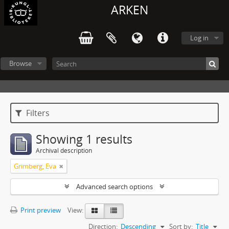
ARKEN
Log in
Browse
Filters
Showing 1 results
Archival description
Grimberg, Eva
Advanced search options
Print preview
View:
Direction:
Descending
Sort by:
Title