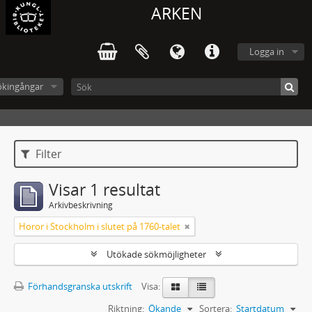
ARKEN
Logga in
ökingångar
Filter
Visar 1 resultat
Arkivbeskrivning
Horor i Stockholm i slutet på 1760-talet
Utökade sökmöjligheter
Förhandsgranska utskrift
Visa:
Riktning:
Ökande
Sortera:
Startdatum