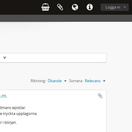
Logga in
r
Riktning:
Ökande
Sortera:
Relevans
m.m.
edmans epistlar.
 tryckta upplagorna.
 i början.