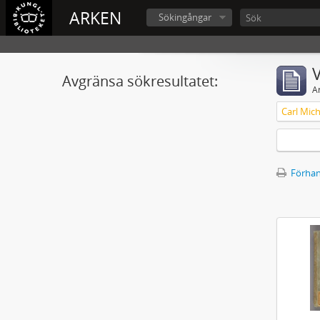
ARKEN
Sökingångar
V
Avgränsa sökresultatet:
A
Förhan