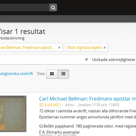
isar 1 resultat
rkivbeskrivning
Carl Michael Bellman: Fredmans epistlar m.m.
Med digitala objekt
Utökade sökmöjlighete
dsgranska utskrift
Visa:
Carl Michael Bellman: Fredmans epistlar 
SE S-HS Vf27
Arkiv
[mellan 1770 och 1790?]
72 dikter i samtida avskrift, nästan alla tillhörande Fr
Epistlarnas nummer anges annorlunda jämfört med de
Gråblått pappband. 180 paginerade sidor, med register
F.A. Ekmarks exemplar
Bellman, Carl Michael