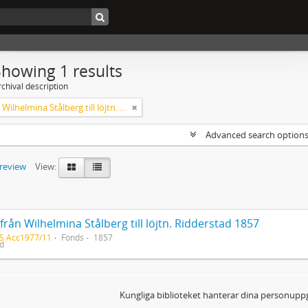
Showing 1 results
chival description
Brev från Wilhelmina Stålberg till löjtn. Ridderstad 1857
Advanced search option
preview
View:
från Wilhelmina Stålberg till löjtn. Ridderstad 1857
S Acc1977/11
Fonds
1857
ed
Kungliga biblioteket hanterar dina personuppg