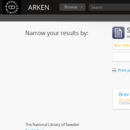
ARKEN
Browse
Narrow your results by:
Ar
Print 
Brev 
SE S-H
Untitl
The National Library of Sweden