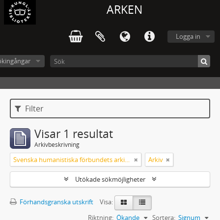
ARKEN
Logga in
ökingångar
Filter
Visar 1 resultat
Arkivbeskrivning
Svenska humanistiska förbundets arkiv: handlingar 2003-2012
Arkiv
Utökade sökmöjligheter
Förhandsgranska utskrift
Visa:
Riktning:
Ökande
Sortera:
Signum