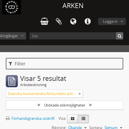
ARKEN
Logga in
ökingångar
Filter
Visar 5 resultat
Arkivbeskrivning
Svenska humanistiska förbundets arkiv: handlingar 2003-2012
Utökade sökmöjligheter
Förhandsgranska utskrift
Visa:
Riktning:
Ökande
Sortera:
Signum