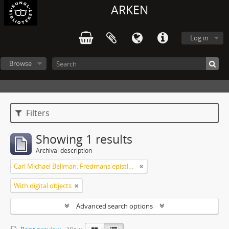
ARKEN
Log in
Browse
Filters
Showing 1 results
Archival description
Carl Michael Bellman: Fredmans epistlar och sånger m.fl. Bellman-texter
With digital objects
Advanced search options