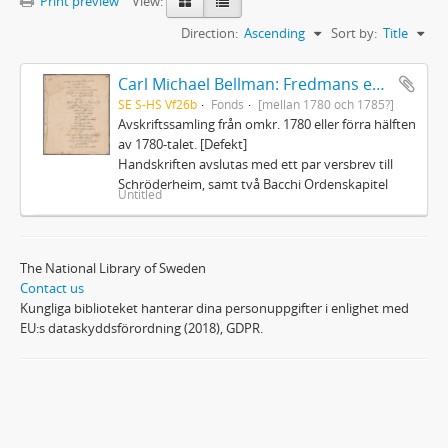
Print preview
View:
Direction:
Ascending
Sort by:
Title
Carl Michael Bellman: Fredmans epistlar och sånger m.fl. Bellman-texter
SE S-HS Vf26b
Fonds
[mellan 1780 och 1785?]
Avskriftssamling från omkr. 1780 eller förra hälften
av 1780-talet. [Defekt]
Handskriften avslutas med ett par versbrev till
Schröderheim, samt två Bacchi Ordenskapitel
Untitled
The National Library of Sweden
Contact us
Kungliga biblioteket hanterar dina personuppgifter i enlighet med
EU:s dataskyddsförordning (2018), GDPR.