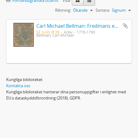
Förhandsgranska utskrift
Visa:
Riktning:
Ökande
Sortera:
Signum
Carl Michael Bellman: Fredmans epistlar [Nechers ex.]. Ep. 1-50
SE S-HS Vf 26
Arkiv
1770-1790
Bellman, Carl Michael
Kungliga biblioteket
Kontakta oss
Kungliga biblioteket hanterar dina personuppgifter i enlighet med
EU:s dataskyddsförordning (2018), GDPR.