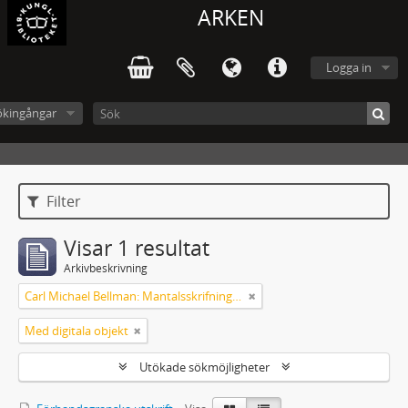
ARKEN
Logga in
ökingångar
Filter
Visar 1 resultat
Arkivbeskrivning
Carl Michael Bellman: Mantalsskrifningen
Med digitala objekt
Utökade sökmöjligheter