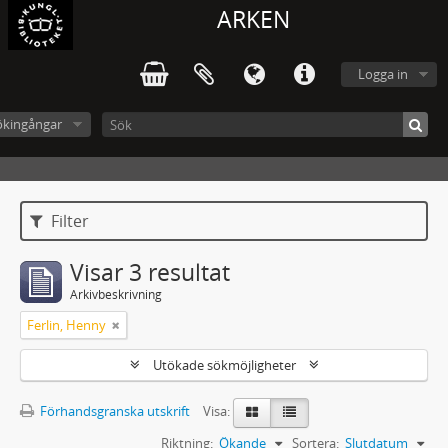
ARKEN
Logga in
ökingångar
Filter
Visar 3 resultat
Arkivbeskrivning
Ferlin, Henny
Utökade sökmöjligheter
Förhandsgranska utskrift
Visa:
Riktning:
Ökande
Sortera:
Slutdatum