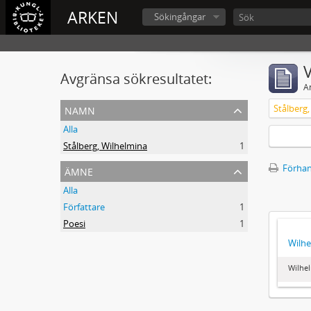
ARKEN
Sökingångar
V
Avgränsa sökresultatet:
A
namn
Stålberg
Alla
Stålberg, Wilhelmina
1
ämne
Förhan
Alla
Författare
1
Poesi
1
Wilhe
Wilhel