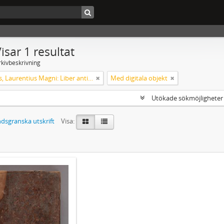
isar 1 resultat
rkivbeskrivning
Helsingus, Laurentius Magni: Liber antiphonarius
Med digitala objekt
Utökade sökmöjlighete
dsgranska utskrift
Visa: