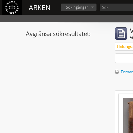
ARKEN
Sökingångar
V
Avgränsa sökresultatet:
A
Förhan