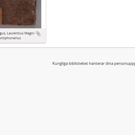
gus, Laurentius Magni:
antiphonarius
Kungliga biblioteket hanterar dina personuppg