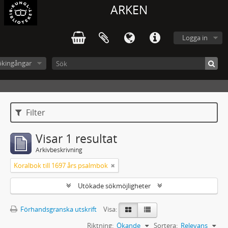
ARKEN
Logga in
ökingångar
Filter
Visar 1 resultat
Arkivbeskrivning
Koralbok till 1697 års psalmbok
Utökade sökmöjligheter
Förhandsgranska utskrift
Visa:
Riktning:
Ökande
Sortera:
Relevans