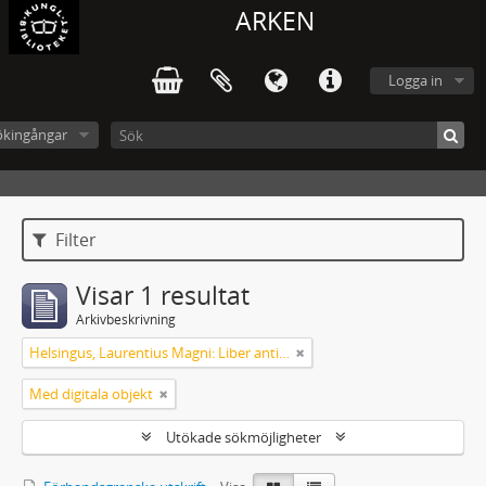
ARKEN
Logga in
ökingångar
Filter
Visar 1 resultat
Arkivbeskrivning
Helsingus, Laurentius Magni: Liber antiphonarius
Med digitala objekt
Utökade sökmöjligheter