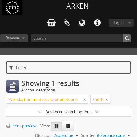
ARKEN
Log in
Browse
Filters
Showing 1 results
Archival description
Svenska humanistiska förbundets arkiv: handlingar 2003-2012
Fonds
Advanced search options
Print preview
View:
Direction:
Ascending
Sort by:
Reference code