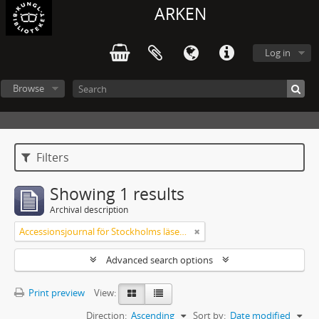
ARKEN
Log in
Browse
Filters
Showing 1 results
Archival description
Accessionsjournal för Stockholms läsesalong
Advanced search options
Print preview
View:
Direction:
Ascending
Sort by:
Date modified