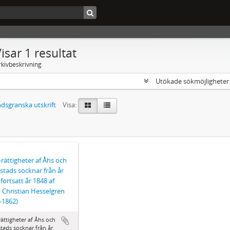
isar 1 resultat
rkivbeskrivning
Utökade sökmöjlighete
dsgranska utskrift
Visa:
-rättigheter af Åhs och
rstads socknar från år
 fortsatt år 1848 af
 Christian Hesselgren
-1862)
rättigheter af Åhs och
stads socknar från år