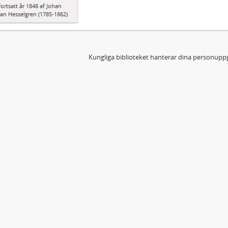
fortsatt år 1848 af Johan
ian Hesselgren (1785-1862)
Kungliga biblioteket hanterar dina personuppg