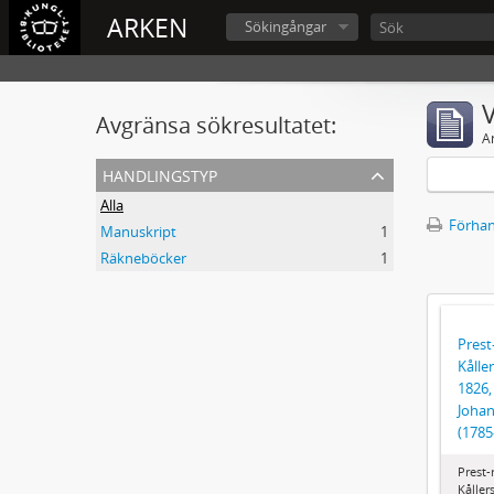
ARKEN
Sökingångar
V
Avgränsa sökresultatet:
A
handlingstyp
Alla
Förhan
Manuskript
1
Räkneböcker
1
Prest
Kålle
1826,
Johan
(1785
Prest-
Kåller