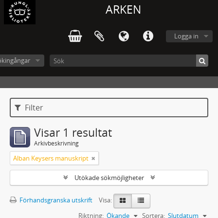
ARKEN
Logga in
ökingångar
Filter
Visar 1 resultat
Arkivbeskrivning
Alban Keysers manuskript
Utökade sökmöjligheter
Förhandsgranska utskrift
Visa:
Riktning:
Ökande
Sortera:
Slutdatum