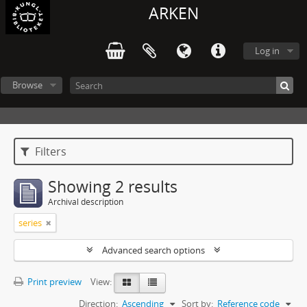
ARKEN
Log in
Browse
Filters
Showing 2 results
Archival description
series
Advanced search options
Print preview
View:
Direction:
Ascending
Sort by:
Reference code