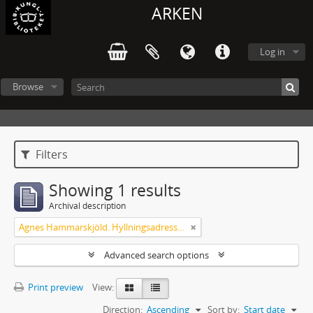
ARKEN
Log in
Browse
Filters
Showing 1 results
Archival description
Agnes Hammarskjöld. Hyllningsadresser på 60-årsdagen
Advanced search options
Print preview
View:
Direction:
Ascending
Sort by:
Start date