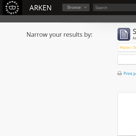
ARKEN
Browse
Narrow your results by:
Ar
Horor i S
Print 