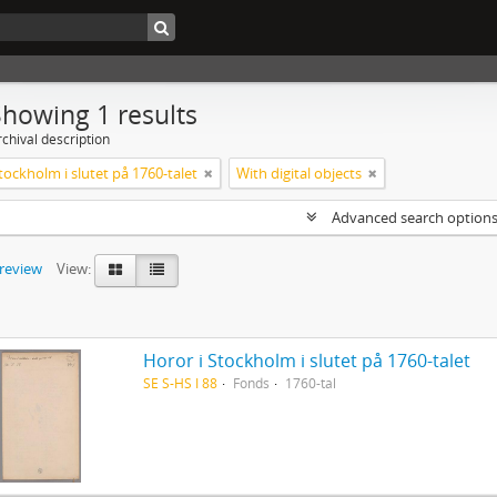
Showing 1 results
chival description
tockholm i slutet på 1760-talet
With digital objects
Advanced search option
preview
View:
Horor i Stockholm i slutet på 1760-talet
SE S-HS I 88
Fonds
1760-tal