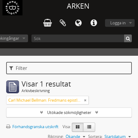
ARKEN
Logga in
ökingångar
Filter
Visar 1 resultat
Arkivbeskrivning
Carl Michael Bellman: Fredmans epistlar m.m.
Utökade sökmöjligheter
Förhandsgranska utskrift
Visa:
Riktning:
Ökande
Sortera:
Startdatum