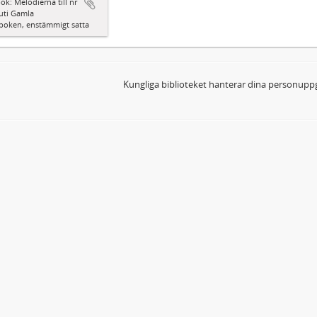
ok: Melodierna till nr
uti Gamla
boken, enstämmigt satta
Kungliga biblioteket hanterar dina personuppg