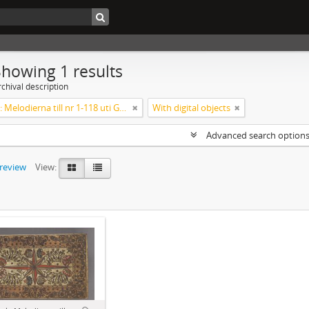
Showing 1 results
chival description
Koralbok: Melodierna till nr 1-118 uti Gamla Psalmboken, enstämmigt satta
With digital objects
Advanced search option
preview
View: