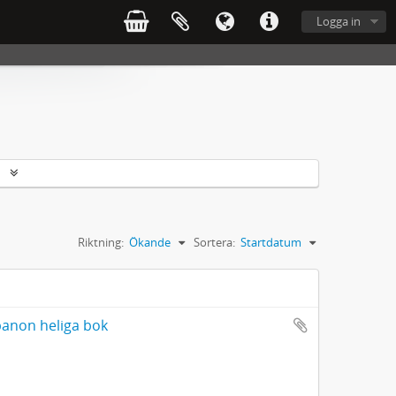
Logga in
r
Riktning:
Ökande
Sortera:
Startdatum
banon heliga bok