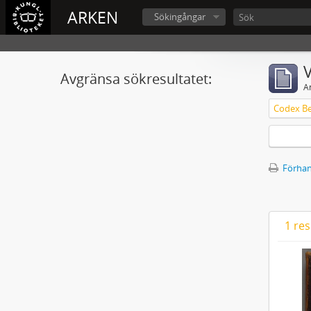
ARKEN
Sökingångar
V
Avgränsa sökresultatet:
A
Förhan
1 res