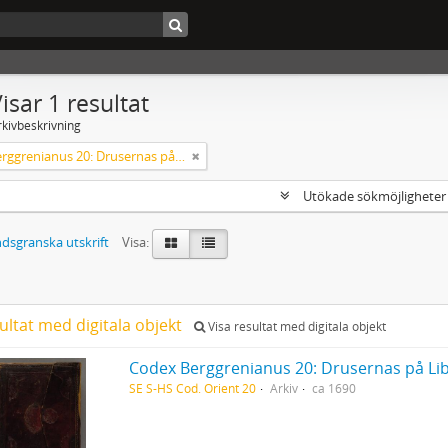
isar 1 resultat
rkivbeskrivning
Codex Berggrenianus 20: Drusernas på Libanon heliga bok
Utökade sökmöjlighete
dsgranska utskrift
Visa:
ultat med digitala objekt
Visa resultat med digitala objekt
Codex Berggrenianus 20: Drusernas på Li
SE S-HS Cod. Orient 20
Arkiv
ca 1690