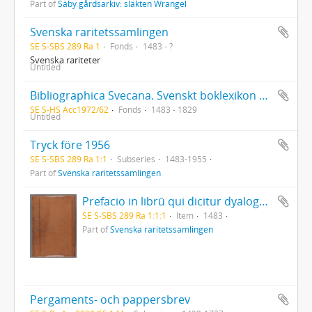
Part of
Säby gårdsarkiv: släkten Wrangel
Svenska raritetssamlingen
SE S-SBS 289 Ra 1
Fonds
1483 - ?
Svenska rariteter
Untitled
Bibliographica Svecana. Svenskt boklexikon omfattande tiden från boktryckarkonstens uppkomst till och med 1829. Ca 25.000 kataloglappar med uppgifter hämtade ur Collijn, Bygdén och andra bibliografiska verk, även med antikvariatskataloger
SE S-HS Acc1972/62
Fonds
1483 - 1829
Untitled
Tryck före 1956
SE S-SBS 289 Ra 1:1
Subseries
1483-1955
Part of
Svenska raritetssamlingen
Prefacio in librū qui dicitur dyalogus creaturar[um] moralizatus omni materie morali iocundo et edificatiuo modo applicabilis. - 1483
SE S-SBS 289 Ra 1:1:1
Item
1483
Part of
Svenska raritetssamlingen
Pergaments- och pappersbrev