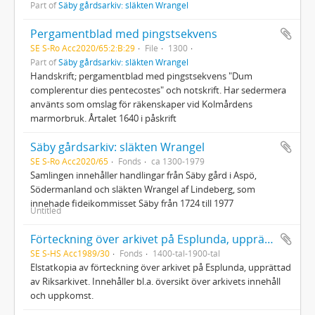
Part of
Säby gårdsarkiv: släkten Wrangel
Pergamentblad med pingstsekvens
SE S-Ro Acc2020/65:2:B:29
File
1300
Part of
Säby gårdsarkiv: släkten Wrangel
Handskrift; pergamentblad med pingstsekvens "Dum
complerentur dies pentecostes" och notskrift. Har sedermera
använts som omslag för räkenskaper vid Kolmårdens
marmorbruk. Årtalet 1640 i påskrift
Säby gårdsarkiv: släkten Wrangel
SE S-Ro Acc2020/65
Fonds
ca 1300-1979
Samlingen innehåller handlingar från Säby gård i Aspö,
Södermanland och släkten Wrangel af Lindeberg, som
innehade fideikommisset Säby från 1724 till 1977
Untitled
Förteckning över arkivet på Esplunda, upprättad av Riksarkivet (kopia)
SE S-HS Acc1989/30
Fonds
1400-tal-1900-tal
Elstatkopia av förteckning över arkivet på Esplunda, upprättad
av Riksarkivet. Innehåller bl.a. översikt över arkivets innehåll
och uppkomst.