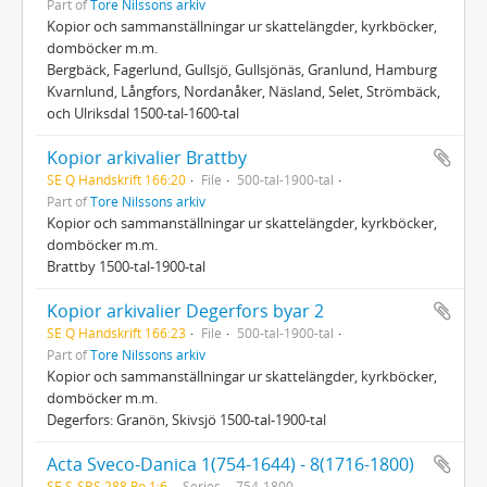
Part of
Tore Nilssons arkiv
Kopior och sammanställningar ur skattelängder, kyrkböcker,
domböcker m.m.
Bergbäck, Fagerlund, Gullsjö, Gullsjönäs, Granlund, Hamburg
Kvarnlund, Långfors, Nordanåker, Näsland, Selet, Strömbäck,
och Ulriksdal 1500-tal-1600-tal
Kopior arkivalier Brattby
SE Q Handskrift 166:20
File
500-tal-1900-tal
Part of
Tore Nilssons arkiv
Kopior och sammanställningar ur skattelängder, kyrkböcker,
domböcker m.m.
Brattby 1500-tal-1900-tal
Kopior arkivalier Degerfors byar 2
SE Q Handskrift 166:23
File
500-tal-1900-tal
Part of
Tore Nilssons arkiv
Kopior och sammanställningar ur skattelängder, kyrkböcker,
domböcker m.m.
Degerfors: Granön, Skivsjö 1500-tal-1900-tal
Acta Sveco-Danica 1(754-1644) - 8(1716-1800)
SE S-SBS 288 Ro 1:6
Series
754-1800