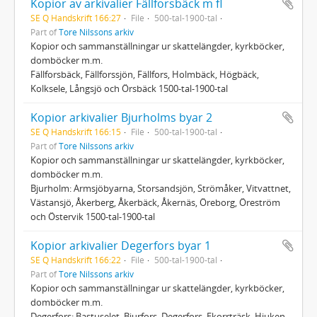
Kopior av arkivalier Fällforsbäck m fl
SE Q Handskrift 166:27
File
500-tal-1900-tal
Part of
Tore Nilssons arkiv
Kopior och sammanställningar ur skattelängder, kyrkböcker,
domböcker m.m.
Fällforsbäck, Fällforssjön, Fällfors, Holmbäck, Högbäck,
Kolksele, Långsjö och Örsbäck 1500-tal-1900-tal
Kopior arkivalier Bjurholms byar 2
SE Q Handskrift 166:15
File
500-tal-1900-tal
Part of
Tore Nilssons arkiv
Kopior och sammanställningar ur skattelängder, kyrkböcker,
domböcker m.m.
Bjurholm: Armsjöbyarna, Storsandsjön, Strömåker, Vitvattnet,
Västansjö, Åkerberg, Åkerbäck, Åkernäs, Öreborg, Öreström
och Östervik 1500-tal-1900-tal
Kopior arkivalier Degerfors byar 1
SE Q Handskrift 166:22
File
500-tal-1900-tal
Part of
Tore Nilssons arkiv
Kopior och sammanställningar ur skattelängder, kyrkböcker,
domböcker m.m.
Degerfors: Bastuselet, Bjurfors, Degerfors, Ekorrträsk, Hjuken,