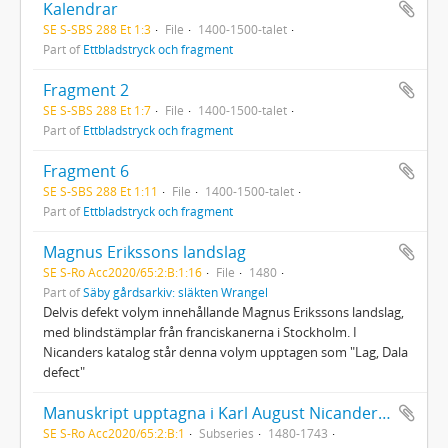
Kalendrar
SE S-SBS 288 Et 1:3
File
1400-1500-talet
Part of
Ettbladstryck och fragment
Fragment 2
SE S-SBS 288 Et 1:7
File
1400-1500-talet
Part of
Ettbladstryck och fragment
Fragment 6
SE S-SBS 288 Et 1:11
File
1400-1500-talet
Part of
Ettbladstryck och fragment
Magnus Erikssons landslag
SE S-Ro Acc2020/65:2:B:1:16
File
1480
Part of
Säby gårdsarkiv: släkten Wrangel
Delvis defekt volym innehållande Magnus Erikssons landslag,
med blindstämplar från franciskanerna i Stockholm. I
Nicanders katalog står denna volym upptagen som "Lag, Dala
defect"
Manuskript upptagna i Karl August Nicanders handskrivna katalog
SE S-Ro Acc2020/65:2:B:1
Subseries
1480-1743