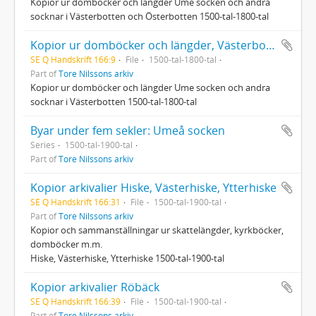
Kopior ur domböcker och längder Ume socken och andra
socknar i Västerbotten och Österbotten 1500-tal-1800-tal
Kopior ur domböcker och längder, Västerbotten 1500-tal-1800-tal
SE Q Handskrift 166:9
File
1500-tal-1800-tal
Part of
Tore Nilssons arkiv
Kopior ur domböcker och längder Ume socken och andra
socknar i Västerbotten 1500-tal-1800-tal
Byar under fem sekler: Umeå socken
Series
1500-tal-1900-tal
Part of
Tore Nilssons arkiv
Kopior arkivalier Hiske, Västerhiske, Ytterhiske
SE Q Handskrift 166:31
File
1500-tal-1900-tal
Part of
Tore Nilssons arkiv
Kopior och sammanställningar ur skattelängder, kyrkböcker,
domböcker m.m.
Hiske, Västerhiske, Ytterhiske 1500-tal-1900-tal
Kopior arkivalier Röbäck
SE Q Handskrift 166:39
File
1500-tal-1900-tal
Part of
Tore Nilssons arkiv