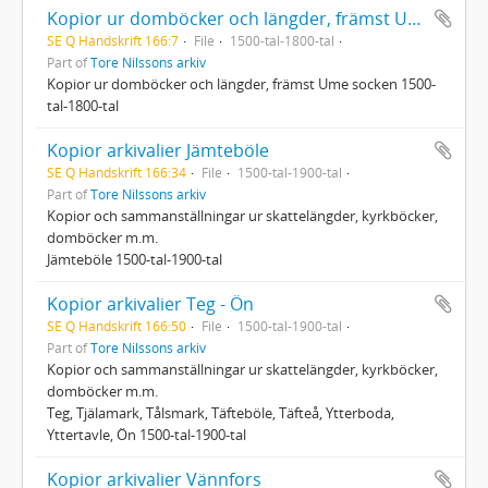
Kopior ur domböcker och längder, främst Ume socken 1500-tal-1800-tal
SE Q Handskrift 166:7
File
1500-tal-1800-tal
Part of
Tore Nilssons arkiv
Kopior ur domböcker och längder, främst Ume socken 1500-
tal-1800-tal
Kopior arkivalier Jämteböle
SE Q Handskrift 166:34
File
1500-tal-1900-tal
Part of
Tore Nilssons arkiv
Kopior och sammanställningar ur skattelängder, kyrkböcker,
domböcker m.m.
Jämteböle 1500-tal-1900-tal
Kopior arkivalier Teg - Ön
SE Q Handskrift 166:50
File
1500-tal-1900-tal
Part of
Tore Nilssons arkiv
Kopior och sammanställningar ur skattelängder, kyrkböcker,
domböcker m.m.
Teg, Tjälamark, Tålsmark, Täfteböle, Täfteå, Ytterboda,
Yttertavle, Ön 1500-tal-1900-tal
Kopior arkivalier Vännfors