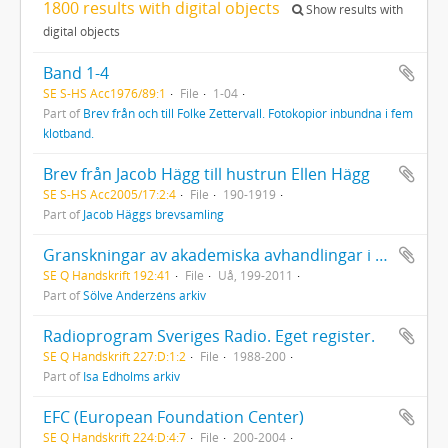
1800 results with digital objects
Show results with
digital objects
Band 1-4
SE S-HS Acc1976/89:1
File
1-04
Part of
Brev från och till Folke Zettervall. Fotokopior inbundna i fem
klotband.
Brev från Jacob Hägg till hustrun Ellen Hägg
SE S-HS Acc2005/17:2:4
File
190-1919
Part of
Jacob Häggs brevsamling
Granskningar av akademiska avhandlingar i teologi och sociologi,
SE Q Handskrift 192:41
File
Uå, 199-2011
Part of
Sölve Anderzéns arkiv
Radioprogram Sveriges Radio. Eget register.
SE Q Handskrift 227:D:1:2
File
1988-200
Part of
Isa Edholms arkiv
EFC (European Foundation Center)
SE Q Handskrift 224:D:4:7
File
200-2004