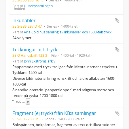
Part of
Husebysamlingen
Untitled
Inkunabler
SE S-SBS 297 D 4:1
Series
1400-talet
Part of
Arla Coldinus samling av inkunabler och 1500-talstryck
24 volymer
Teckningar och tryck
SE Q Handskrift 123:3
File
1400-tal - 1920-tal
Part of
John Ekströms arkiv
Papperssida med tryck troligen från Mentelinschens tryckeri i
Tyskland 1400-tal
Diverse bildmaterial kring runskrift och äldre alfabeten 1600-
1800-tal
8 handkolorerade ”pappersloppor” med religiösa motiv och
texter på tyska. 1700-1800-tal
”Tree
...
»
Fragment (ej tryck) från KB:s samlingar
SE S-SBS 288 Fr 3
Fonds
1400-2000-talet
Bokspännen, bokpärmar, fragment av text och illustrationer