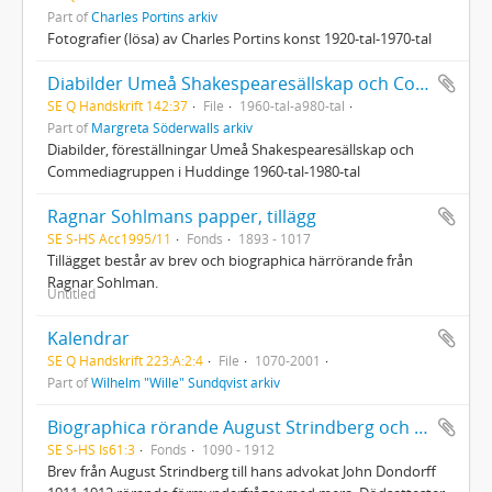
Part of
Charles Portins arkiv
Fotografier (lösa) av Charles Portins konst 1920-tal-1970-tal
Diabilder Umeå Shakespearesällskap och Commediagruppen
SE Q Handskrift 142:37
File
1960-tal-a980-tal
Part of
Margreta Söderwalls arkiv
Diabilder, föreställningar Umeå Shakespearesällskap och
Commediagruppen i Huddinge 1960‐tal‐1980‐tal
Ragnar Sohlmans papper, tillägg
SE S-HS Acc1995/11
Fonds
1893 - 1017
Tillägget består av brev och biographica härrörande från
Ragnar Sohlman.
Untitled
Kalendrar
SE Q Handskrift 223:A:2:4
File
1070-2001
Part of
Wilhelm "Wille" Sundqvist arkiv
Biographica rörande August Strindberg och dottern Greta von Philp
SE S-HS Is61:3
Fonds
1090 - 1912
Brev från August Strindberg till hans advokat John Dondorff