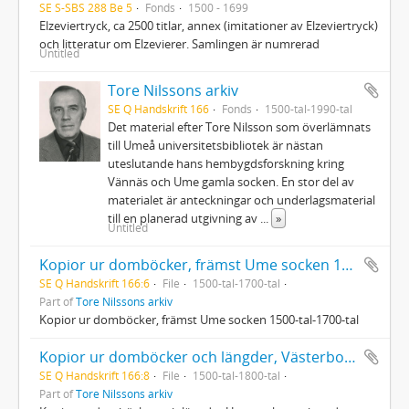
SE S-SBS 288 Be 5
Fonds
1500 - 1699
Elzeviertryck, ca 2500 titlar, annex (imitationer av Elzeviertryck)
och litteratur om Elzevierer. Samlingen är numrerad
Untitled
Tore Nilssons arkiv
SE Q Handskrift 166
Fonds
1500-tal-1990-tal
Det material efter Tore Nilsson som överlämnats
till Umeå universitetsbibliotek är nästan
uteslutande hans hembygdsforskning kring
Vännäs och Ume gamla socken. En stor del av
materialet är anteckningar och underlagsmaterial
till en planerad utgivning av
...
»
Untitled
Kopior ur domböcker, främst Ume socken 1500-tal-1700-tal
SE Q Handskrift 166:6
File
1500-tal-1700-tal
Part of
Tore Nilssons arkiv
Kopior ur domböcker, främst Ume socken 1500-tal-1700-tal
Kopior ur domböcker och längder, Västerbotten och Österbotten 1500-tal-1800-tal
SE Q Handskrift 166:8
File
1500-tal-1800-tal
Part of
Tore Nilssons arkiv