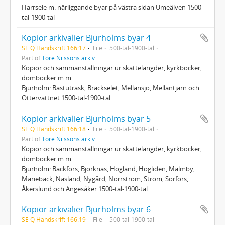
Harrsele m. närliggande byar på västra sidan Umeälven 1500-
tal-1900-tal
Kopior arkivalier Bjurholms byar 4
SE Q Handskrift 166:17
File
500-tal-1900-tal
Part of
Tore Nilssons arkiv
Kopior och sammanställningar ur skattelängder, kyrkböcker,
domböcker m.m.
Bjurholm: Bastuträsk, Brackselet, Mellansjö, Mellantjärn och
Ottervattnet 1500-tal-1900-tal
Kopior arkivalier Bjurholms byar 5
SE Q Handskrift 166:18
File
500-tal-1900-tal
Part of
Tore Nilssons arkiv
Kopior och sammanställningar ur skattelängder, kyrkböcker,
domböcker m.m.
Bjurholm: Backfors, Björknäs, Högland, Högliden, Malmby,
Mariebäck, Näsland, Nygård, Norrström, Ström, Sörfors,
Åkerslund och Ängesåker 1500-tal-1900-tal
Kopior arkivalier Bjurholms byar 6
SE Q Handskrift 166:19
File
500-tal-1900-tal