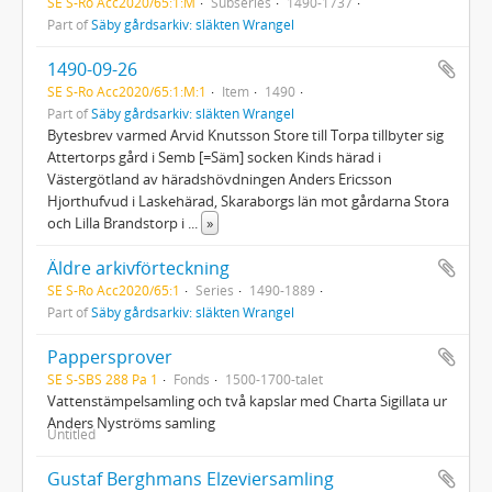
SE S-Ro Acc2020/65:1:M
Subseries
1490-1737
Part of
Säby gårdsarkiv: släkten Wrangel
1490-09-26
SE S-Ro Acc2020/65:1:M:1
Item
1490
Part of
Säby gårdsarkiv: släkten Wrangel
Bytesbrev varmed Arvid Knutsson Store till Torpa tillbyter sig
Attertorps gård i Semb [=Säm] socken Kinds härad i
Västergötland av häradshövdningen Anders Ericsson
Hjorthufvud i Laskehärad, Skaraborgs län mot gårdarna Stora
och Lilla Brandstorp i
...
»
Äldre arkivförteckning
SE S-Ro Acc2020/65:1
Series
1490-1889
Part of
Säby gårdsarkiv: släkten Wrangel
Pappersprover
SE S-SBS 288 Pa 1
Fonds
1500-1700-talet
Vattenstämpelsamling och två kapslar med Charta Sigillata ur
Anders Nyströms samling
Untitled
Gustaf Berghmans Elzeviersamling