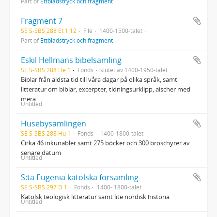
Part of
Ettbladstryck och fragment
Fragment 7
SE S-SBS 288 Et 1:12
File
1400-1500-talet
Part of
Ettbladstryck och fragment
Eskil Hellmans bibelsamling
SE S-SBS 288 He 1
Fonds
slutet av 1400-1950-talet
Biblar från äldsta tid till våra dagar på olika språk, samt
litteratur om biblar, excerpter, tidningsurklipp, aischer med
mera
Untitled
Husebysamlingen
SE S-SBS 288 Hu 1
Fonds
1400-1800-talet
Cirka 46 inkunabler samt 275 böcker och 300 broschyrer av
senare datum
Untitled
S:ta Eugenia katolska församling
SE S-SBS 297 D 1
Fonds
1400- 1800-talet
Katolsk teologisk litteratur samt lite nordisk historia
Untitled