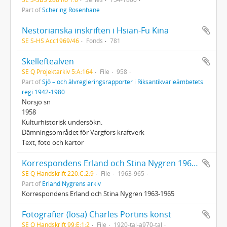
Part of
Schering Rosenhane
Nestorianska inskriften i Hsian-Fu Kina
SE S-HS Acc1969/46
Fonds
781
Skellefteälven
SE Q Projektarkiv 5:A:164
File
958
Part of
Sjö – och älvregleringsrapporter i Riksantikvarieämbetets
regi 1942-1980
Norsjö sn
1958
Kulturhistorisk undersökn.
Dämningsområdet för Vargfors kraftverk
Text, foto och kartor
Korrespondens Erland och Stina Nygren 1963-1965
SE Q Handskrift 220:C:2:9
File
1963-965
Part of
Erland Nygrens arkiv
Korrespondens Erland och Stina Nygren 1963-1965
Fotografier (lösa) Charles Portins konst
SE Q Handskrift 99:E:1:2
File
1920-tal-a970-tal