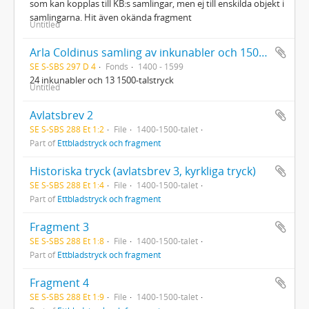
som kan kopplas till KB:s samlingar, men ej till enskilda objekt i
samlingarna. Hit även okända fragment
Untitled
Arla Coldinus samling av inkunabler och 1500-talstryck
SE S-SBS 297 D 4
Fonds
1400 - 1599
24 inkunabler och 13 1500-talstryck
Untitled
Avlatsbrev 2
SE S-SBS 288 Et 1:2
File
1400-1500-talet
Part of
Ettbladstryck och fragment
Historiska tryck (avlatsbrev 3, kyrkliga tryck)
SE S-SBS 288 Et 1:4
File
1400-1500-talet
Part of
Ettbladstryck och fragment
Fragment 3
SE S-SBS 288 Et 1:8
File
1400-1500-talet
Part of
Ettbladstryck och fragment
Fragment 4
SE S-SBS 288 Et 1:9
File
1400-1500-talet