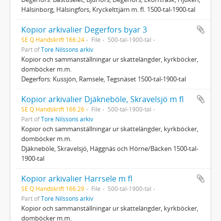
Hälsinborg, Hälsingfors, Kryckelttjärn m. fl. 1500-tal-1900-tal
Kopior arkivalier Degerfors byar 3
SE Q Handskrift 166:24
File
500-tal-1900-tal
Part of
Tore Nilssons arkiv
Kopior och sammanställningar ur skattelängder, kyrkböcker,
domböcker m.m.
Degerfors: Kussjön, Ramsele, Tegsnäset 1500-tal-1900-tal
Kopior arkivalier Djäkneböle, Skravelsjö m fl
SE Q Handskrift 166:26
File
500-tal-1900-tal
Part of
Tore Nilssons arkiv
Kopior och sammanställningar ur skattelängder, kyrkböcker,
domböcker m.m.
Djäkneböle, Skravelsjö, Häggnäs och Hörne/Bäcken 1500-tal-
1900-tal
Kopior arkivalier Harrsele m fl
SE Q Handskrift 166:29
File
500-tal-1900-tal
Part of
Tore Nilssons arkiv
Kopior och sammanställningar ur skattelängder, kyrkböcker,
domböcker m.m.