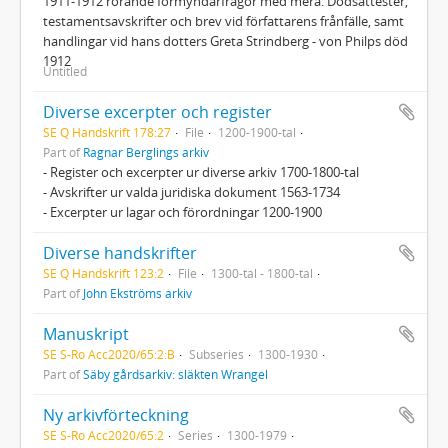
1911-1912 rörande förmyndarfrågor med mera. Dödsattester,
testamentsavskrifter och brev vid författarens frånfälle, samt
handlingar vid hans dotters Greta Strindberg - von Philps död
1912
Untitled
Diverse excerpter och register
SE Q Handskrift 178:27
File
1200-1900-tal
Part of
Ragnar Berglings arkiv
- Register och excerpter ur diverse arkiv 1700-1800-tal
- Avskrifter ur valda juridiska dokument 1563-1734
- Excerpter ur lagar och förordningar 1200-1900
Diverse handskrifter
SE Q Handskrift 123:2
File
1300-tal - 1800-tal
Part of
John Ekströms arkiv
Manuskript
SE S-Ro Acc2020/65:2:B
Subseries
1300-1930
Part of
Säby gårdsarkiv: släkten Wrangel
Ny arkivförteckning
SE S-Ro Acc2020/65:2
Series
1300-1979