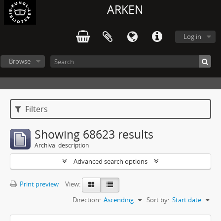
ARKEN
Log in
Browse
Filters
Showing 68623 results
Archival description
Advanced search options
Print preview
View:
Direction:
Ascending
Sort by:
Start date