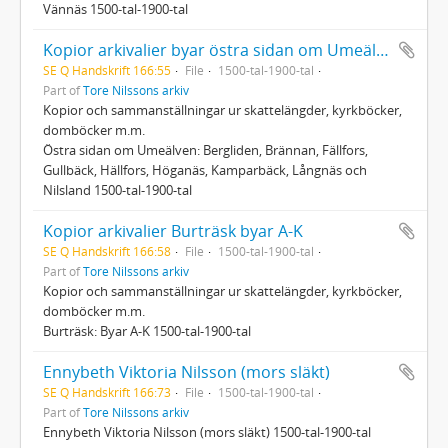
Vännäs 1500-tal-1900-tal
Kopior arkivalier byar östra sidan om Umeälven 1
SE Q Handskrift 166:55
File
1500-tal-1900-tal
Part of
Tore Nilssons arkiv
Kopior och sammanställningar ur skattelängder, kyrkböcker,
domböcker m.m.
Östra sidan om Umeälven: Bergliden, Brännan, Fällfors,
Gullbäck, Hällfors, Höganäs, Kamparbäck, Långnäs och
Nilsland 1500-tal-1900-tal
Kopior arkivalier Burträsk byar A-K
SE Q Handskrift 166:58
File
1500-tal-1900-tal
Part of
Tore Nilssons arkiv
Kopior och sammanställningar ur skattelängder, kyrkböcker,
domböcker m.m.
Burträsk: Byar A-K 1500-tal-1900-tal
Ennybeth Viktoria Nilsson (mors släkt)
SE Q Handskrift 166:73
File
1500-tal-1900-tal
Part of
Tore Nilssons arkiv
Ennybeth Viktoria Nilsson (mors släkt) 1500-tal-1900-tal