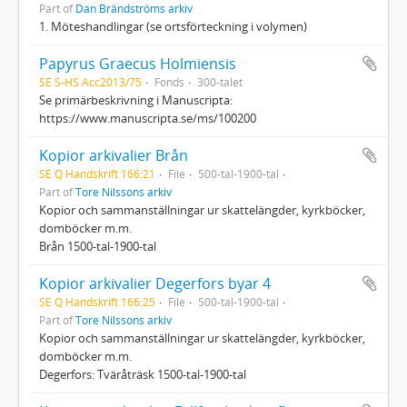
Part of
Dan Brändströms arkiv
1. Möteshandlingar (se ortsförteckning i volymen)
Papyrus Graecus Holmiensis
SE S-HS Acc2013/75
Fonds
300-talet
Se primärbeskrivning i Manuscripta:
https://www.manuscripta.se/ms/100200
Kopior arkivalier Brån
SE Q Handskrift 166:21
File
500-tal-1900-tal
Part of
Tore Nilssons arkiv
Kopior och sammanställningar ur skattelängder, kyrkböcker,
domböcker m.m.
Brån 1500-tal-1900-tal
Kopior arkivalier Degerfors byar 4
SE Q Handskrift 166:25
File
500-tal-1900-tal
Part of
Tore Nilssons arkiv
Kopior och sammanställningar ur skattelängder, kyrkböcker,
domböcker m.m.
Degerfors: Tväråträsk 1500-tal-1900-tal