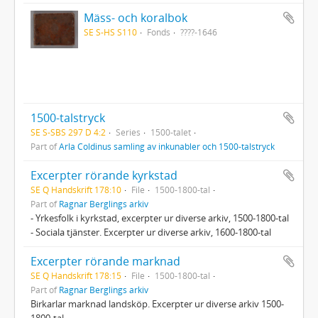
Mäss- och koralbok
SE S-HS S110
Fonds
????-1646
1500-talstryck
SE S-SBS 297 D 4:2
Series
1500-talet
Part of
Arla Coldinus samling av inkunabler och 1500-talstryck
Excerpter rörande kyrkstad
SE Q Handskrift 178:10
File
1500-1800-tal
Part of
Ragnar Berglings arkiv
- Yrkesfolk i kyrkstad, excerpter ur diverse arkiv, 1500-1800-tal
- Sociala tjänster. Excerpter ur diverse arkiv, 1600-1800-tal
Excerpter rörande marknad
SE Q Handskrift 178:15
File
1500-1800-tal
Part of
Ragnar Berglings arkiv
Birkarlar marknad landsköp. Excerpter ur diverse arkiv 1500-
1800-tal