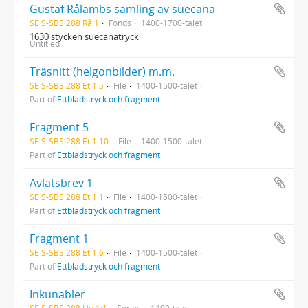
Gustaf Rålambs samling av suecana
SE S-SBS 288 Rå 1
Fonds
1400-1700-talet
1630 stycken suecanatryck
Untitled
Träsnitt (helgonbilder) m.m.
SE S-SBS 288 Et 1:5
File
1400-1500-talet
Part of
Ettbladstryck och fragment
Fragment 5
SE S-SBS 288 Et 1:10
File
1400-1500-talet
Part of
Ettbladstryck och fragment
Avlatsbrev 1
SE S-SBS 288 Et 1:1
File
1400-1500-talet
Part of
Ettbladstryck och fragment
Fragment 1
SE S-SBS 288 Et 1:6
File
1400-1500-talet
Part of
Ettbladstryck och fragment
Inkunabler
SE S-SBS 288 Hu 1:1
Series
1400-talet