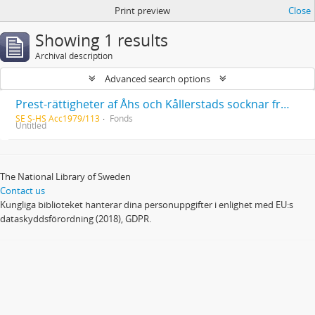
Print preview
Close
Showing 1 results
Archival description
Advanced search options
Prest-rättigheter af Åhs och Kållerstads socknar från år 1826, fortsatt år 1848 af Johan Christian Hesselgren (1785-1862)
SE S-HS Acc1979/113
Fonds
Untitled
The National Library of Sweden
Contact us
Kungliga biblioteket hanterar dina personuppgifter i enlighet med EU:s
dataskyddsförordning (2018), GDPR.