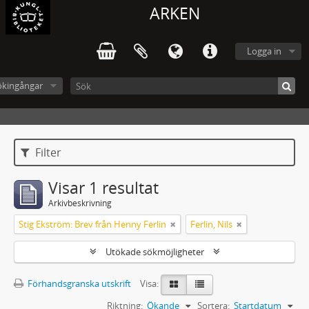
ARKEN
Logga in
ökingångar
Filter
Visar 1 resultat
Arkivbeskrivning
Stig Ekström: Brev från Henny Ferlin
Ferlin, Nils
Utökade sökmöjligheter
Förhandsgranska utskrift
Visa:
Riktning:
Ökande
Sortera:
Startdatum