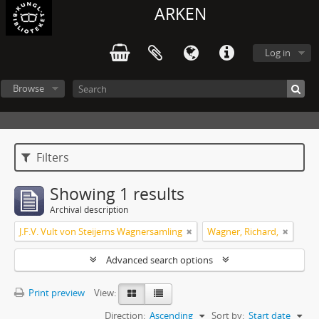
ARKEN
Log in
Browse
Filters
Showing 1 results
Archival description
J.F.V. Vult von Steijerns Wagnersamling
Wagner, Richard,
Advanced search options
Print preview
View:
Direction:
Ascending
Sort by:
Start date