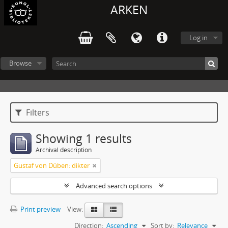
ARKEN
Log in
Browse
Filters
Showing 1 results
Archival description
Gustaf von Düben: dikter
Advanced search options
Print preview
View:
Direction:
Ascending
Sort by:
Relevance