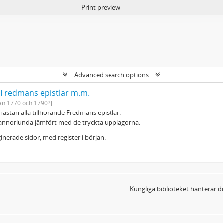
Print preview
Advanced search options
: Fredmans epistlar m.m.
an 1770 och 1790?]
, nästan alla tillhörande Fredmans epistlar.
annorlunda jämfört med de tryckta upplagorna.
nerade sidor, med register i början.
Kungliga biblioteket hanterar 