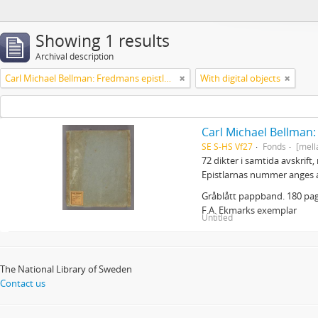
Showing 1 results
Archival description
Carl Michael Bellman: Fredmans epistlar m.m.
With digital objects
Carl Michael Bellman
SE S-HS Vf27
Fonds
[mell
72 dikter i samtida avskrift
Epistlarnas nummer anges 
Gråblått pappband. 180 pagi
F.A. Ekmarks exemplar
Untitled
The National Library of Sweden
Contact us