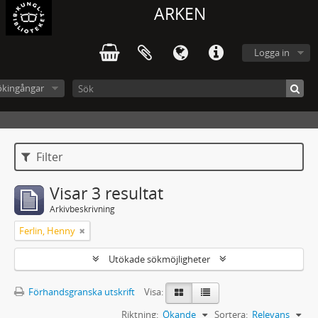
ARKEN
Logga in
ökingångar
Filter
Visar 3 resultat
Arkivbeskrivning
Ferlin, Henny
Utökade sökmöjligheter
Förhandsgranska utskrift
Visa:
Riktning:
Ökande
Sortera:
Relevans