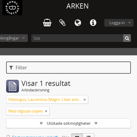
ARKEN
Logga in
ökingångar
Filter
Visar 1 resultat
Arkivbeskrivning
Helsingus, Laurentius Magni: Liber antiphonarius
Med digitala objekt
Utökade sökmöjligheter