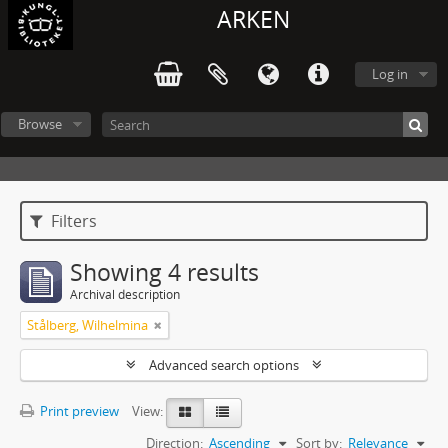
ARKEN
Log in
Browse
Filters
Showing 4 results
Archival description
Stålberg, Wilhelmina
Advanced search options
Print preview
View:
Direction:
Ascending
Sort by:
Relevance