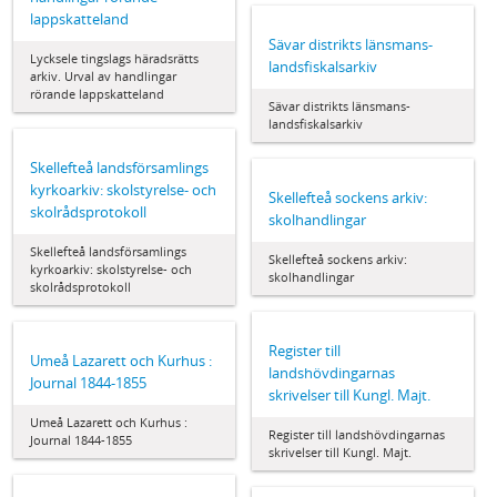
lappskatteland
Sävar distrikts länsmans-
Lycksele tingslags häradsrätts
landsfiskalsarkiv
arkiv. Urval av handlingar
rörande lappskatteland
Sävar distrikts länsmans-
landsfiskalsarkiv
Skellefteå landsförsamlings
kyrkoarkiv: skolstyrelse- och
Skellefteå sockens arkiv:
skolrådsprotokoll
skolhandlingar
Skellefteå landsförsamlings
Skellefteå sockens arkiv:
kyrkoarkiv: skolstyrelse- och
skolhandlingar
skolrådsprotokoll
Register till
Umeå Lazarett och Kurhus :
landshövdingarnas
Journal 1844-1855
skrivelser till Kungl. Majt.
Umeå Lazarett och Kurhus :
Register till landshövdingarnas
Journal 1844-1855
skrivelser till Kungl. Majt.