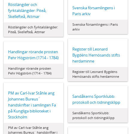
Röstlängder och
Svenska församlingens i
fyrktalslängder: Piteå,
Paris arkiv
Skellefteå, Attmar
Svenska församlingens i Paris
Röstlängder och fyrktalslängder:
arkiv
Piteå, Skellefteå, Attmar
Register till Leonard
Handlingar rörande prosten
Bygdéns Hernösands stifts
Pehr Högström (1714 - 1784)
herdaminne
Handlingar rörande prosten
Register till Leonard Bygdéns
Pehr Högström (1714 - 1784)
Hernösands stifts herdaminne
PM av Carl-Ivar Ståhle ang
Sandåkerns Sportklubb:
Johannes Bureus´
protokoll och tidningsklipp
handskrifter i samlingen Fa
på Kungliga biblioteket i
Sandåkerns Sportklubb:
Stockholm
protokoll och tidningsklipp
PM av Carl-Ivar Ståhle ang
Johannes Bureus´ handskrifter i