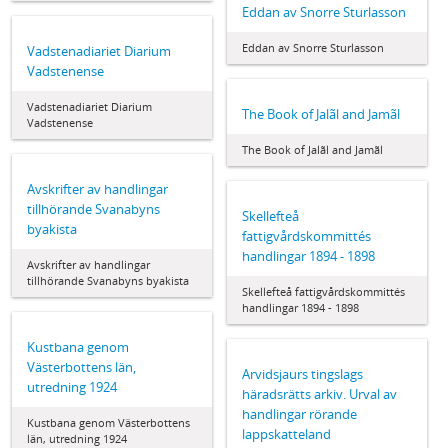
Eddan av Snorre Sturlasson
Eddan av Snorre Sturlasson
Vadstenadiariet Diarium
Vadstenense
Vadstenadiariet Diarium
The Book of Jalãl and Jamãl
Vadstenense
The Book of Jalãl and Jamãl
Avskrifter av handlingar
tillhörande Svanabyns
Skellefteå
byakista
fattigvårdskommittés
handlingar 1894 - 1898
Avskrifter av handlingar
tillhörande Svanabyns byakista
Skellefteå fattigvårdskommittés
handlingar 1894 - 1898
Kustbana genom
Västerbottens län,
Arvidsjaurs tingslags
utredning 1924
häradsrätts arkiv. Urval av
handlingar rörande
Kustbana genom Västerbottens
lappskatteland
län, utredning 1924