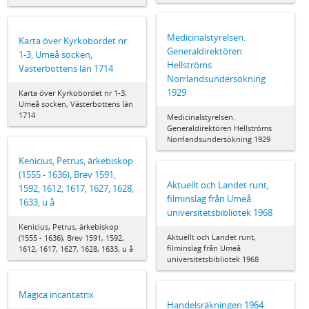
Medicinalstyrelsen.
Karta över Kyrkobordet nr
Generaldirektören
1-3, Umeå socken,
Hellströms
Västerbottens län 1714
Norrlandsundersökning
1929
Karta över Kyrkobordet nr 1-3,
Umeå socken, Västerbottens län
1714
Medicinalstyrelsen.
Generaldirektören Hellströms
Norrlandsundersökning 1929
Kenicius, Petrus, ärkebiskop
(1555 - 1636), Brev 1591,
Aktuellt och Landet runt,
1592, 1612, 1617, 1627, 1628,
filminslag från Umeå
1633, u å
universitetsbibliotek 1968
Kenicius, Petrus, ärkebiskop
Aktuellt och Landet runt,
(1555 - 1636), Brev 1591, 1592,
filminslag från Umeå
1612, 1617, 1627, 1628, 1633, u å
universitetsbibliotek 1968
Magica incantatrix
Handelsräkningen 1964