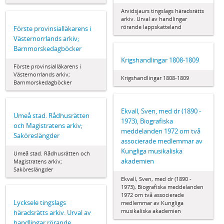
Arvidsjaurs tingslags häradsrätts
arkiv. Urval av handlingar
rörande lappskatteland
Förste provinsialläkarens i
Västernorrlands arkiv;
Barnmorskedagböcker
Krigshandlingar 1808-1809
Förste provinsialläkarens i
Västernorrlands arkiv;
Krigshandlingar 1808-1809
Barnmorskedagböcker
Ekvall, Sven, med dr (1890 -
Umeå stad. Rådhusrätten
1973), Biografiska
och Magistratens arkiv;
meddelanden 1972 om två
Saköreslängder
associerade medlemmar av
Kungliga musikaliska
Umeå stad. Rådhusrätten och
akademien
Magistratens arkiv;
Saköreslängder
Ekvall, Sven, med dr (1890 -
1973), Biografiska meddelanden
1972 om två associerade
Lycksele tingslags
medlemmar av Kungliga
musikaliska akademien
häradsrätts arkiv. Urval av
handlingar rörande