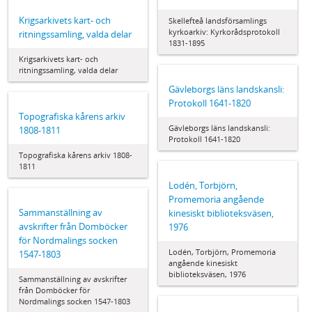
Krigsarkivets kart- och
Skellefteå landsförsamlings
kyrkoarkiv: Kyrkorådsprotokoll
ritningssamling, valda delar
1831-1895
Krigsarkivets kart- och
ritningssamling, valda delar
Gävleborgs läns landskansli:
Protokoll 1641-1820
Topografiska kårens arkiv
Gävleborgs läns landskansli:
1808-1811
Protokoll 1641-1820
Topografiska kårens arkiv 1808-
1811
Lodén, Torbjörn,
Promemoria angående
Sammanställning av
kinesiskt biblioteksväsen,
avskrifter från Domböcker
1976
för Nordmalings socken
Lodén, Torbjörn, Promemoria
1547-1803
angående kinesiskt
biblioteksväsen, 1976
Sammanställning av avskrifter
från Domböcker för
Nordmalings socken 1547-1803