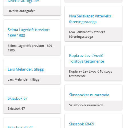
Diverse autografer
Diverse autografer
Nya Sällskapet Vitterleks
föreningsstadga
Selma Lagerlöfs brevkort
Nya Sällskapet Vitterleks
1899-1900
föreningsstadga
Selma Lagerlöfs brevkort 1899-
1900
Kopia av Lev Lʹvovič
Tolstoys testamente
Lars Melander: tillägg
Kopia av Lev Lʹvovič Tolstoys
testamente
Lars Melander: tillägg
Skissböcker numrerade
Skissbok 67
Skissböcker numrerade
Skissbok 67
Skissbok 68-69
Skissbok 70-72