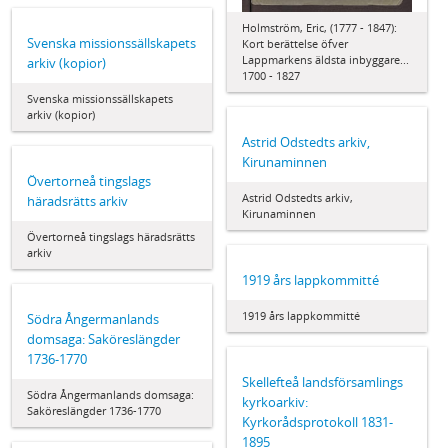
Holmström, Eric, (1777 - 1847):
Svenska missionssällskapets
Kort berättelse öfver
Lappmarkens äldsta inbyggare...
arkiv (kopior)
1700 - 1827
Svenska missionssällskapets
arkiv (kopior)
Astrid Odstedts arkiv,
Kirunaminnen
Övertorneå tingslags
Astrid Odstedts arkiv,
häradsrätts arkiv
Kirunaminnen
Övertorneå tingslags häradsrätts
arkiv
1919 års lappkommitté
1919 års lappkommitté
Södra Ångermanlands
domsaga: Saköreslängder
1736-1770
Skellefteå landsförsamlings
Södra Ångermanlands domsaga:
kyrkoarkiv:
Saköreslängder 1736-1770
Kyrkorådsprotokoll 1831-
1895