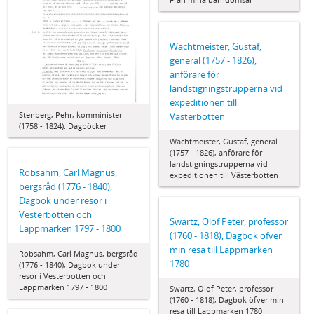
Wachtmeister, Gustaf,
general (1757 - 1826),
anförare för
landstigningstrupperna vid
expeditionen till
Stenberg, Pehr, komminister
Västerbotten
(1758 - 1824): Dagböcker
Wachtmeister, Gustaf, general
(1757 - 1826), anförare för
landstigningstrupperna vid
Robsahm, Carl Magnus,
expeditionen till Västerbotten
bergsråd (1776 - 1840),
Dagbok under resor i
Vesterbotten och
Swartz, Olof Peter, professor
Lappmarken 1797 - 1800
(1760 - 1818), Dagbok öfver
min resa till Lappmarken
Robsahm, Carl Magnus, bergsråd
1780
(1776 - 1840), Dagbok under
resor i Vesterbotten och
Lappmarken 1797 - 1800
Swartz, Olof Peter, professor
(1760 - 1818), Dagbok öfver min
resa till Lappmarken 1780