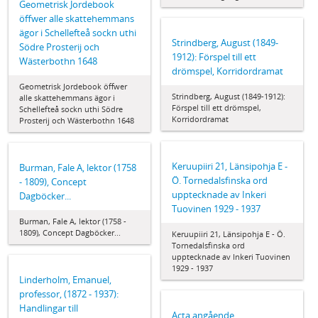
Geometrisk Jordebook
öffwer alle skattehemmans
ägor i Schellefteå sockn uthi
Strindberg, August (1849-
Södre Prosterij och
1912): Förspel till ett
Wästerbothn 1648
drömspel, Korridordramat
Geometrisk Jordebook öffwer
Strindberg, August (1849-1912):
alle skattehemmans ägor i
Förspel till ett drömspel,
Schellefteå sockn uthi Södre
Korridordramat
Prosterij och Wästerbothn 1648
Keruupiiri 21, Länsipohja E -
Burman, Fale A, lektor (1758
Ö. Tornedalsfinska ord
- 1809), Concept
upptecknade av Inkeri
Dagböcker...
Tuovinen 1929 - 1937
Burman, Fale A, lektor (1758 -
1809), Concept Dagböcker...
Keruupiiri 21, Länsipohja E - Ö.
Tornedalsfinska ord
upptecknade av Inkeri Tuovinen
1929 - 1937
Linderholm, Emanuel,
professor, (1872 - 1937):
Handlingar till
Acta angående