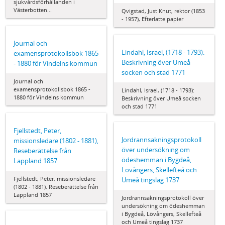
sjukvårdsförhållanden i
Västerbotten...
Qvigstad, Just Knut, rektor (1853
- 1957), Efterlatte papier
Journal och
Lindahl, Israel, (1718 - 1793):
examensprotokollsbok 1865
Beskrivning över Umeå
- 1880 för Vindelns kommun
socken och stad 1771
Journal och
examensprotokollsbok 1865 -
Lindahl, Israel, (1718 - 1793):
1880 för Vindelns kommun
Beskrivning över Umeå socken
och stad 1771
Fjellstedt, Peter,
Jordrannsakningsprotokoll
missionsledare (1802 - 1881),
över undersökning om
Reseberättelse från
ödeshemman i Bygdeå,
Lappland 1857
Lövångers, Skellefteå och
Fjellstedt, Peter, missionsledare
Umeå tingslag 1737
(1802 - 1881), Reseberättelse från
Lappland 1857
Jordrannsakningsprotokoll över
undersökning om ödeshemman
i Bygdeå, Lövångers, Skellefteå
och Umeå tingslag 1737