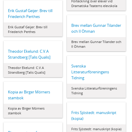
Förteckning över elever vid
Dramatiska Teaterns elevskola
Erik Gustaf Geijer: Brev till
Friederich Perthes
Brev mellan Gunnar Tilander
Erik Gustaf Geijer: Brev till
och Il Öhman
Friederich Perthes
Brev mellan Gunnar Tilander och
Il Öhman
Theodor Ekelund: C.V.A
Strandberg [Talis Qualis]
Svenska
Theodor Ekelund: C.V.A
Litteraturföreningens
Strandberg [Talis Qualis]
Tidning
Svenska Litteraturföreningens
Kopia av Birger Mörners
Tidning
stambok
Kopia av Birger Mörners
Frits Sjöstedt: manuskript
stambok
(kopia)
Frits Sjöstedt: manuskript (kopia)