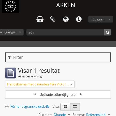
ARKEN
Logga in
ökingångar
Filter
Visar 1 resultat
Arkivbeskrivning
Handskrivna meddelanden från Victor Arendorff
Utökade sökmöjligheter
Förhandsgranska utskrift
Visa:
Riktning:
Ökande
Sortera:
Referenskod