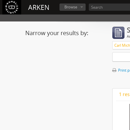
ARKEN
Browse
Narrow your results by:
Ar
Carl Mich
Print 
1 res