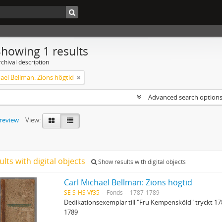
Showing 1 results
chival description
ael Bellman: Zions högtid
Advanced search option
preview
View:
ults with digital objects
Show results with digital objects
Carl Michael Bellman: Zions högtid
SE S-HS Vf35
Fonds
1787-1789
Dedikationsexemplar till "Fru Kempensköld" tryckt 1
1789