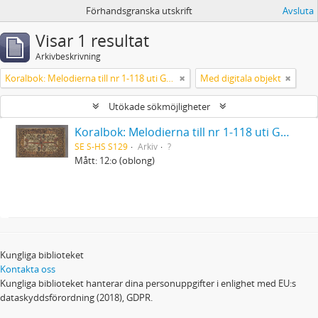
Förhandsgranska utskrift
Avsluta
Visar 1 resultat
Arkivbeskrivning
Koralbok: Melodierna till nr 1-118 uti Gamla Psalmboken, enstämmigt satta
Med digitala objekt
Utökade sökmöjligheter
Koralbok: Melodierna till nr 1-118 uti Gamla Psalmboken, enstämmigt satta
SE S-HS S129
Arkiv
?
Mått: 12:o (oblong)
Kungliga biblioteket
Kontakta oss
Kungliga biblioteket hanterar dina personuppgifter i enlighet med EU:s
dataskyddsförordning (2018), GDPR.